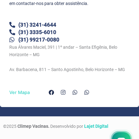
em contactar-nos para obter assistência.
(31) 3241-4644
(31) 3335-6010
(31) 99217-0080
Rua Álvares Maciel, 391 | 1º andar – Santa Efigênia, Belo
Horizonte – MG
Av. Barbacena, 811 – Santo Agostinho, Belo Horizonte – MG
F
I
W
W
Ver Mapa
a
n
h
h
c
s
a
a
e
t
t
t
b
a
s
s
o
g
a
a
o
r
p
p
k
a
p
p
©2025
Climep Vacinas.
Desenvolvido por
Lajet Digital
m