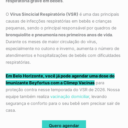
respiratória grave em bebês
.
O
Vírus Sincicial Respiratório (VSR)
é uma das principais
causas de infecções respiratórias em bebês e crianças
pequenas, sendo o principal responsável por quadros de
bronquiolite e pneumonia nos primeiros anos de vida
.
Durante os meses de maior circulação do vírus,
especialmente no outono e inverno, aumenta o número de
atendimentos e hospitalizações de bebês com dificuldades
respiratórias.
Em Belo Horizonte, você já pode agendar uma dose do
Imunizante Beyfortus com a Climep Vacinas
para
proteção contra nesse temporada do VSR de 2026. Nossa
equipe também realiza
vacinação domiciliar
, levando
segurança e conforto para o seu bebê sem precisar sair de
casa.
Quero agendar