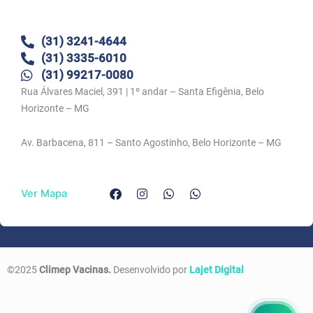
(31) 3241-4644
(31) 3335-6010
(31) 99217-0080
Rua Álvares Maciel, 391 | 1º andar – Santa Efigênia, Belo
Horizonte – MG
Av. Barbacena, 811 – Santo Agostinho, Belo Horizonte – MG
F
I
W
W
Ver Mapa
a
n
h
h
c
s
a
a
e
t
t
t
b
a
s
s
o
g
a
a
o
r
p
p
k
a
p
p
©2025
Climep Vacinas.
Desenvolvido por
Lajet Digital
m