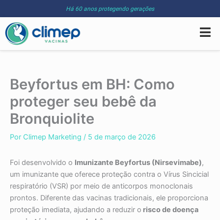
Ir
Há 60 anos protegendo gerações
para
o
conteúdo
Beyfortus em BH: Como
proteger seu bebê da
Bronquiolite
Por
Climep Marketing
/
5 de março de 2026
Foi desenvolvido o
Imunizante Beyfortus (Nirsevimabe)
,
um imunizante que oferece proteção contra o Vírus Sincicial
respiratório (VSR) por meio de anticorpos monoclonais
prontos. Diferente das vacinas tradicionais, ele proporciona
proteção imediata, ajudando a reduzir o
risco de doença